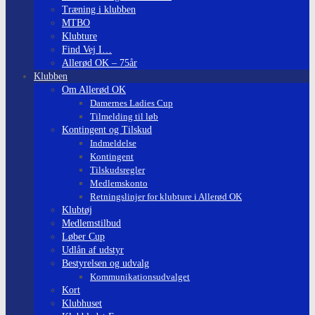
Træning i klubben
MTBO
Klubture
Find Vej I…
Allerød OK – 75år
Klubben
Om Allerød OK
Damernes Ladies Cup
Tilmelding til løb
Kontingent og Tilskud
Indmeldelse
Kontingent
Tilskudsregler
Medlemskonto
Retningslinjer for klubture i Allerød OK
Klubtøj
Medlemstilbud
Løber Cup
Udlån af udstyr
Bestyrelsen og udvalg
Kommunikationsudvalget
Kort
Klubhuset