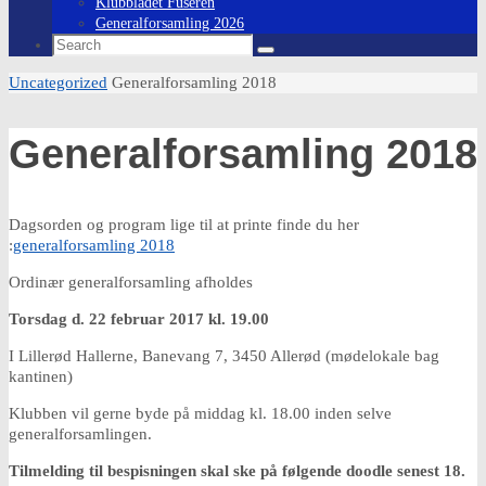
Klubbladet Fuseren
Generalforsamling 2026
Search
Search
for:
Home
Uncategorized
Generalforsamling 2018
Generalforsamling 2018
Dagsorden og program lige til at printe finde du her
:
generalforsamling 2018
Ordinær generalforsamling afholdes
Torsdag d. 22 februar 2017 kl. 19.00
I Lillerød Hallerne, Banevang 7, 3450 Allerød (mødelokale bag
kantinen)
Klubben vil gerne byde på middag kl. 18.00 inden selve
generalforsamlingen.
Tilmelding til bespisningen skal ske på følgende doodle senest 18.