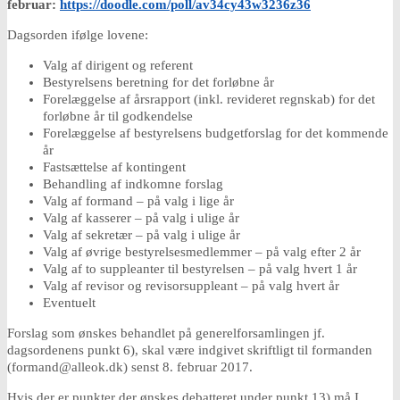
februar:
https://doodle.com/poll/av34cy43w3236z36
Dagsorden ifølge lovene:
Valg af dirigent og referent
Bestyrelsens beretning for det forløbne år
Forelæggelse af årsrapport (inkl. revideret regnskab) for det
forløbne år til godkendelse
Forelæggelse af bestyrelsens budgetforslag for det kommende
år
Fastsættelse af kontingent
Behandling af indkomne forslag
Valg af formand – på valg i lige år
Valg af kasserer – på valg i ulige år
Valg af sekretær – på valg i ulige år
Valg af øvrige bestyrelsesmedlemmer – på valg efter 2 år
Valg af to suppleanter til bestyrelsen – på valg hvert 1 år
Valg af revisor og revisorsuppleant – på valg hvert år
Eventuelt
Forslag som ønskes behandlet på generelforsamlingen jf.
dagsordenens punkt 6), skal være indgivet skriftligt til formanden
(formand@alleok.dk) senst 8. februar 2017.
Hvis der er punkter der ønskes debatteret under punkt 13) må I