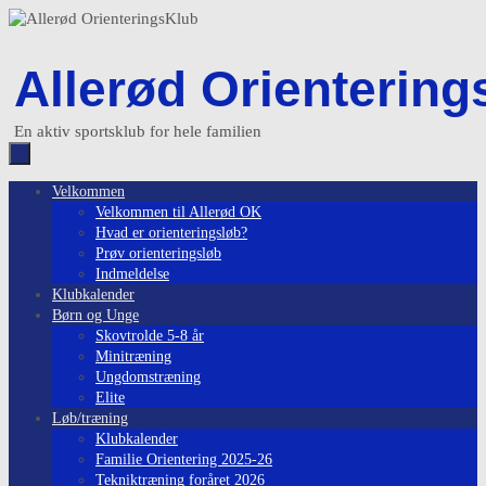
Skip
to
content
Allerød Orientering
En aktiv sportsklub for hele familien
Skip
Velkommen
to
Velkommen til Allerød OK
content
Hvad er orienteringsløb?
Prøv orienteringsløb
Indmeldelse
Klubkalender
Børn og Unge
Skovtrolde 5-8 år
Minitræning
Ungdomstræning
Elite
Løb/træning
Klubkalender
Familie Orientering 2025-26
Tekniktræning foråret 2026