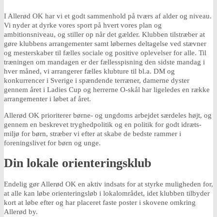
I Allerød OK har vi et godt sammenhold på tværs af alder og niveau.
Vi nyder at dyrke vores sport på hvert vores plan og
ambitionsniveau, og stiller op når det gælder. Klubben tilstræber at
gøre klubbens arrangementer samt løbernes deltagelse ved stævner
og mesterskaber til fælles sociale og positive oplevelser for alle. Til
træningen om mandagen er der fællesspisning den sidste mandag i
hver måned, vi arrangerer fælles klubture til bl.a. DM og
konkurrencer i Sverige i spændende terræner, damerne dyster
gennem året i Ladies Cup og herrerne O-skål har ligeledes en række
arrangementer i løbet af året.
Allerød OK prioriterer børne- og ungdoms arbejdet særdeles højt, og
gennem en beskrevet tryghedpolitik og en politik for godt idræts-
miljø for børn, stræber vi efter at skabe de bedste rammer i
foreningslivet for børn og unge.
Din lokale orienteringsklub
Endelig gør Allerød OK en aktiv indsats for at styrke muligheden for,
at alle kan løbe orienteringsløb i lokalområdet, idet klubben tilbyder
kort at løbe efter og har placeret faste poster i skovene omkring
Allerød by.