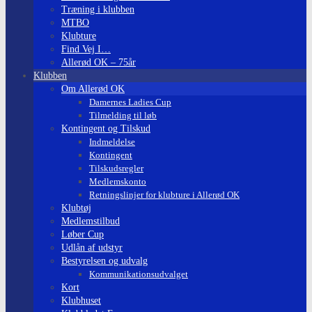
Træning i klubben
MTBO
Klubture
Find Vej I…
Allerød OK – 75år
Klubben
Om Allerød OK
Damernes Ladies Cup
Tilmelding til løb
Kontingent og Tilskud
Indmeldelse
Kontingent
Tilskudsregler
Medlemskonto
Retningslinjer for klubture i Allerød OK
Klubtøj
Medlemstilbud
Løber Cup
Udlån af udstyr
Bestyrelsen og udvalg
Kommunikationsudvalget
Kort
Klubhuset