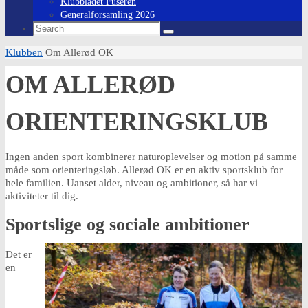
Klubbladet Fuseren
Generalforsamling 2026
Search
Search
for:
Home
Klubben
Om Allerød OK
OM ALLERØD
ORIENTERINGSKLUB
Ingen anden sport kombinerer naturoplevelser og motion på samme
måde som orienteringsløb. Allerød OK er en aktiv sportsklub for
hele familien. Uanset alder, niveau og ambitioner, så har vi
aktiviteter til dig.
Sportslige og sociale ambitioner
Det er
en