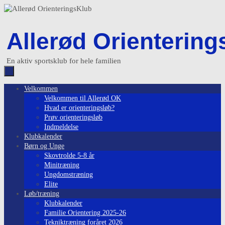
Skip
to
content
Allerød Orientering
En aktiv sportsklub for hele familien
Skip
Velkommen
to
Velkommen til Allerød OK
content
Hvad er orienteringsløb?
Prøv orienteringsløb
Indmeldelse
Klubkalender
Børn og Unge
Skovtrolde 5-8 år
Minitræning
Ungdomstræning
Elite
Løb/træning
Klubkalender
Familie Orientering 2025-26
Tekniktræning foråret 2026