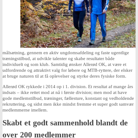
målsætning, gennem en aktiv ungdomsafdeling og faste ugentlige
træningstilbud, at udvikle talenter og skabe resultater både
individuelt og som klub. Samtidig ønsker Allerød OK, at være et
udfordrende og attraktivt valg for løbere og MTB-ryttere, der elsker
at bruge naturen til at få oplevelser og styrke deres fysiske form.
Allerød OK rykkede i 2014 op i 1. division. Et resultat af mange års
indsats – ikke rettet mod at nå i første division; men mod at have
gode medlemstilbud, træninger, fællesture, konstant og vedholdende
rekruttering, og sidst men ikke mindst fremme et super godt samvær
medlemmerne imellem.
Skabt et godt sammenhold blandt de
over 200 medlemmer