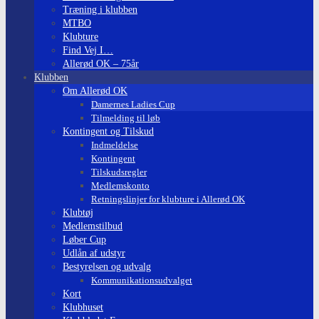
Træning i klubben
MTBO
Klubture
Find Vej I…
Allerød OK – 75år
Klubben
Om Allerød OK
Damernes Ladies Cup
Tilmelding til løb
Kontingent og Tilskud
Indmeldelse
Kontingent
Tilskudsregler
Medlemskonto
Retningslinjer for klubture i Allerød OK
Klubtøj
Medlemstilbud
Løber Cup
Udlån af udstyr
Bestyrelsen og udvalg
Kommunikationsudvalget
Kort
Klubhuset