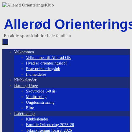
Skip
to
content
Allerød Orientering
En aktiv sportsklub for hele familien
Skip
Velkommen
to
Velkommen til Allerød OK
content
Hvad er orienteringsløb?
Prøv orienteringsløb
Indmeldelse
Klubkalender
Børn og Unge
Skovtrolde 5-8 år
Minitræning
Ungdomstræning
Elite
Løb/træning
Klubkalender
Familie Orientering 2025-26
Tekniktræning foråret 2026