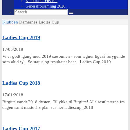
Klubbladet Fuseren
Generalforsamling 2026
Search
Search
for:
Home
Klubben
Damernes Ladies Cup
Ladies Cup 2019
17/05/2019
Vi er godt igang med 2019 sæsonnen - som tegner ligeså forygende
som altid 🙂 Se status og resultater her : Ladies Cup 2019
Ladies Cup 2018
17/01/2018
Birgitte vandt 2018 dysten. Tillykke til Birgitte! Alle resultaterne fra
dagen samt næste års plan ses her ladiescup_2018
Ladies Cup 2017