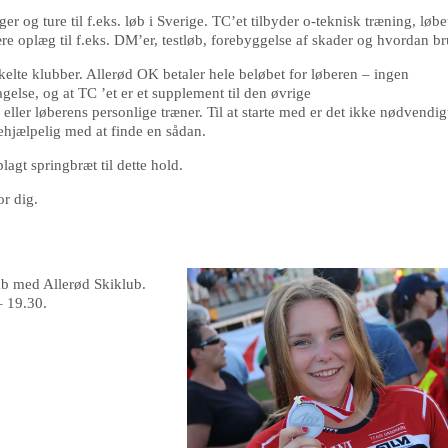
g ture til f.eks. løb i Sverige. TC’et tilbyder o-teknisk træning, løbet
ære oplæg til f.eks. DM’er, testløb, forebyggelse af skader og hvordan b
elte klubber. Allerød OK betaler hele beløbet for løberen – ingen
else, og at TC ’et er et supplement til den øvrige
ller løberens personlige træner. Til at starte med er det ikke nødvendigt
ehjælpelig med at finde en sådan.
agt springbræt til dette hold.
r dig.
kab med Allerød Skiklub.
– 19.30.