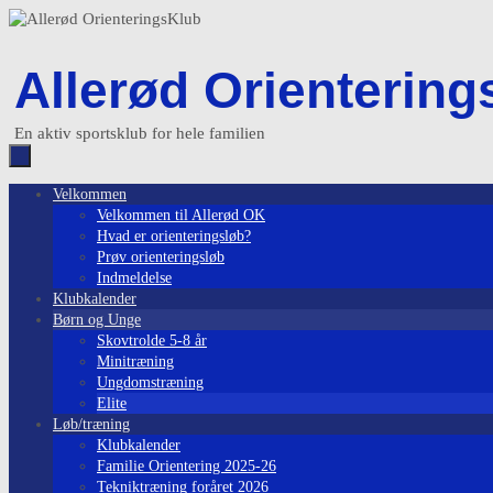
Skip
to
content
Allerød Orientering
En aktiv sportsklub for hele familien
Skip
Velkommen
to
Velkommen til Allerød OK
content
Hvad er orienteringsløb?
Prøv orienteringsløb
Indmeldelse
Klubkalender
Børn og Unge
Skovtrolde 5-8 år
Minitræning
Ungdomstræning
Elite
Løb/træning
Klubkalender
Familie Orientering 2025-26
Tekniktræning foråret 2026