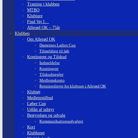
Træning i klubben
MTBO
Klubture
Find Vej I…
Allerød OK – 75år
Klubben
Om Allerød OK
Damernes Ladies Cup
Tilmelding til løb
Kontingent og Tilskud
Indmeldelse
Kontingent
Tilskudsregler
Medlemskonto
Retningslinjer for klubture i Allerød OK
Klubtøj
Medlemstilbud
Løber Cup
Udlån af udstyr
Bestyrelsen og udvalg
Kommunikationsudvalget
Kort
Klubhuset