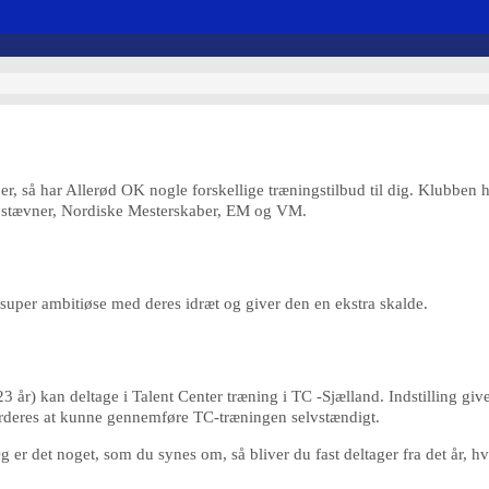
løber, så har Allerød OK nogle forskellige træningstilbud til dig. Klubbe
le stævner, Nordiske Mesterskaber, EM og VM.
 super ambitiøse med deres idræt og giver den en ekstra skalde.
 år) kan deltage i Talent Center træning i TC -Sjælland. Indstilling giv
 vurderes at kunne gennemføre TC-træningen selvstændigt.
Og er det noget, som du synes om, så bliver du fast deltager fra det år, h