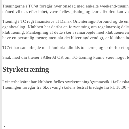
Træningerne i TC’et foregår hver onsdag med enkelte weekend-træninger o
måned vil der, efter løbet, være fællesspisning og teori. Teorien kan v
Træning i TC regi finansieres af Dansk Orienterings-Forbund og de enk
egenbetaling. Klubben har derfor en forventning om regelmæssig deltag
klubtræning. Planlægning af dette sker i samarbejde med klubtræneren e
have en personlig træner, men når det bliver nødvendigt, er klubben b
TC’et har samarbejde med Juniorlandholds trænerne, og er derfor et opl
Snak med din træner i Allerød OK om TC-træning kunne være noget fo
Styrketræning
I vinterhalvåret har klubben fælles styrketræning/gymnastik i fælless
Træningen foregår fra Skovvang skolens festsal tirsdage fra kl. 18.00 