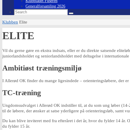
Klubbladet Fuseren
Generalforsamling 2026
Search
Search
for:
Home
Klubben
Elite
ELITE
Vil du gerne gøre en ekstra indsats, eller er du direkte satsende elite
juniorlandsholdet og seniorlandsholdet med deltagelse i internationa
Ambitiøst træningsmiljø
I Allerød OK finder du mange ligesindede – orienteringsløbere, der er
TC-træning
Ungdomsudvalget i Allerød OK indstiller til, at du som ung løber (14-23
til de løbere, der ønsker at satse yderligere på orienteringsløb, samt
Du kan blive inviteret med fra efteråret i det år, hvor du fylder 14 år. 
du fylder 15 år.