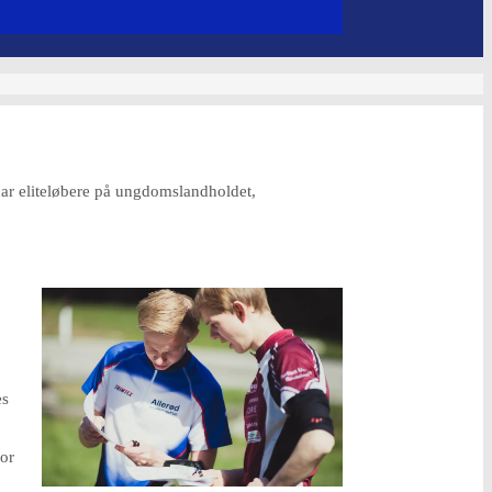
n har eliteløbere på ungdomslandholdet,
es
vor