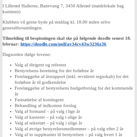
I Lillerød Hallerne, Banevang 7, 3450 Allerød (mødelokale bag
kantinen)
Klubben vil gerne byde på middag kl. 18.00 inden selve
generalforsamlingen.
Tilmelding til bespisningen skal ske på følgende doodle senest 18.
februar:
https://doodle.com/poll/av34cy43w3236z36
Dagsorden ifølge lovene:
Valg af dirigent og referent
Bestyrelsens beretning for det forløbne år
Forelæggelse af årsrapport (inkl. revideret regnskab) for det
forløbne år til godkendelse
Forelæggelse af bestyrelsens budgetforslag for det kommende
år
Fastsættelse af kontingent
Behandling af indkomne forslag
Valg af formand – på valg i lige år
Valg af kasserer – på valg i ulige år
Valg af sekretær – på valg i ulige år
Valg af øvrige bestyrelsesmedlemmer – på valg efter 2 år
Valg af to suppleanter til bestyrelsen – på valg hvert 1 år