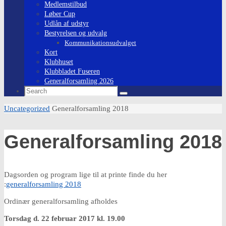
Medlemstilbud
Løber Cup
Udlån af udstyr
Bestyrelsen og udvalg
Kommunikationsudvalget
Kort
Klubhuset
Klubbladet Fuseren
Generalforsamling 2026
Search
Search
for:
Home
Uncategorized
Generalforsamling 2018
Generalforsamling 2018
Dagsorden og program lige til at printe finde du her
:
generalforsamling 2018
Ordinær generalforsamling afholdes
Torsdag d. 22 februar 2017 kl. 19.00