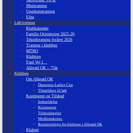
Skovtrolde 5-8 år
Minitræning
Ungdomstræning
Elite
Løb/træning
Klubkalender
Familie Orientering 2025-26
Tekniktræning foråret 2026
Træning i klubben
MTBO
Klubture
Find Vej I…
Allerød OK – 75år
Klubben
Om Allerød OK
Damernes Ladies Cup
Tilmelding til løb
Kontingent og Tilskud
Indmeldelse
Kontingent
Tilskudsregler
Medlemskonto
Retningslinjer for klubture i Allerød OK
Klubtøj