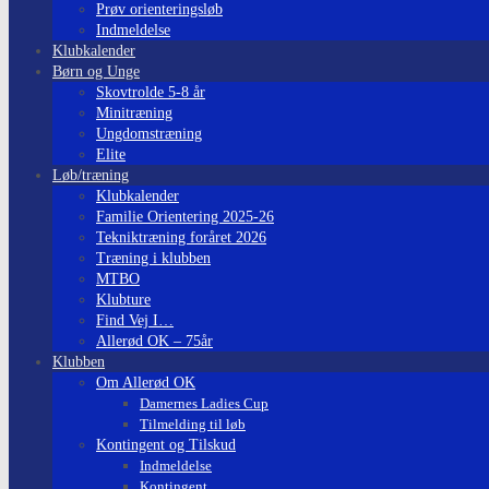
Prøv orienteringsløb
Indmeldelse
Klubkalender
Børn og Unge
Skovtrolde 5-8 år
Minitræning
Ungdomstræning
Elite
Løb/træning
Klubkalender
Familie Orientering 2025-26
Tekniktræning foråret 2026
Træning i klubben
MTBO
Klubture
Find Vej I…
Allerød OK – 75år
Klubben
Om Allerød OK
Damernes Ladies Cup
Tilmelding til løb
Kontingent og Tilskud
Indmeldelse
Kontingent