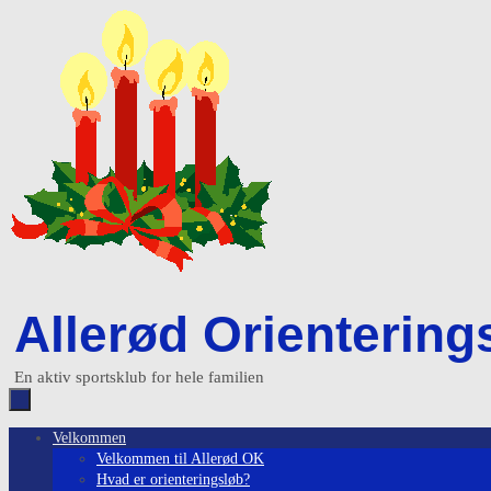
Skip
to
content
Allerød Orientering
En aktiv sportsklub for hele familien
Skip
Velkommen
to
Velkommen til Allerød OK
content
Hvad er orienteringsløb?