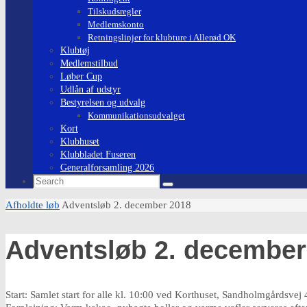
Tilskudsregler
Medlemskonto
Retningslinjer for klubture i Allerød OK
Klubtøj
Medlemstilbud
Løber Cup
Udlån af udstyr
Bestyrelsen og udvalg
Kommunikationsudvalget
Kort
Klubhuset
Klubbladet Fuseren
Generalforsamling 2026
Search
Search
for:
Home
Afholdte løb
Adventsløb 2. december 2018
Adventsløb 2. december
Start: Samlet start for alle kl. 10:00 ved Korthuset, Sandholmgårdsvej