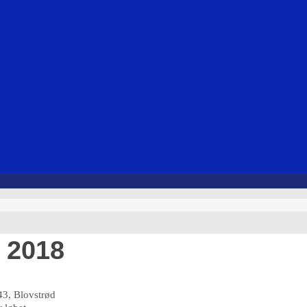
 2018
 43, Blovstrød