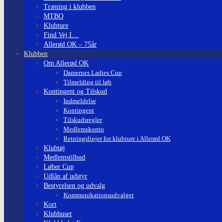
Træning i klubben
MTBO
Klubture
Find Vej I…
Allerød OK – 75år
Klubben
Om Allerød OK
Damernes Ladies Cup
Tilmelding til løb
Kontingent og Tilskud
Indmeldelse
Kontingent
Tilskudsregler
Medlemskonto
Retningslinjer for klubture i Allerød OK
Klubtøj
Medlemstilbud
Løber Cup
Udlån af udstyr
Bestyrelsen og udvalg
Kommunikationsudvalget
Kort
Klubhuset