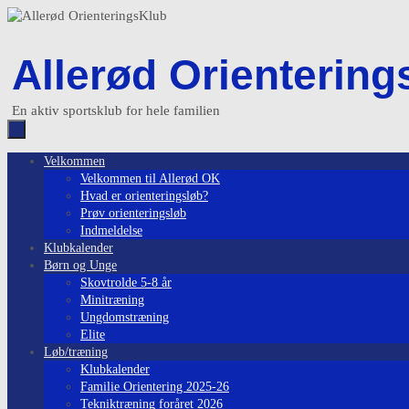
Skip
to
content
Allerød Orientering
En aktiv sportsklub for hele familien
Skip
Velkommen
to
Velkommen til Allerød OK
content
Hvad er orienteringsløb?
Prøv orienteringsløb
Indmeldelse
Klubkalender
Børn og Unge
Skovtrolde 5-8 år
Minitræning
Ungdomstræning
Elite
Løb/træning
Klubkalender
Familie Orientering 2025-26
Tekniktræning foråret 2026