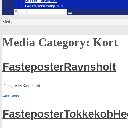
Klubbladet Fuseren
Generalforsamling 2026
Search
Search
for:
Home
Medie
Media Category:
Kort
FasteposterRavnsholt
FasteposterRavnsholt
Læs mere
FasteposterTokkekobH