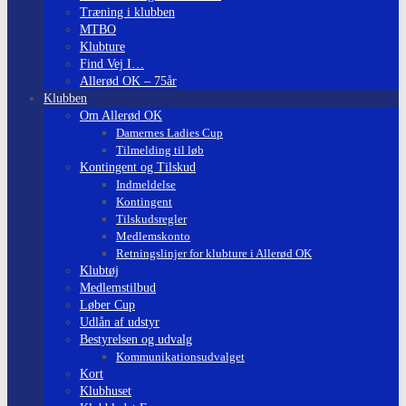
Træning i klubben
MTBO
Klubture
Find Vej I…
Allerød OK – 75år
Klubben
Om Allerød OK
Damernes Ladies Cup
Tilmelding til løb
Kontingent og Tilskud
Indmeldelse
Kontingent
Tilskudsregler
Medlemskonto
Retningslinjer for klubture i Allerød OK
Klubtøj
Medlemstilbud
Løber Cup
Udlån af udstyr
Bestyrelsen og udvalg
Kommunikationsudvalget
Kort
Klubhuset