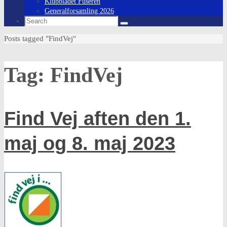
Klubbladet Fuseren
Generalforsamling 2026
Search
Search
for:
Home
Posts tagged "FindVej"
Tag:
FindVej
Find Vej aften den 1.
maj og 8. maj 2023