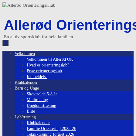
Skip
to
content
Allerød Orientering
En aktiv sportsklub for hele familien
Skip
Velkommen
to
Velkommen til Allerød OK
content
Hvad er orienteringsløb?
Prøv orienteringsløb
Indmeldelse
Klubkalender
Børn og Unge
Skovtrolde 5-8 år
Minitræning
Ungdomstræning
Elite
Løb/træning
Klubkalender
Familie Orientering 2025-26
Tekniktræning foråret 2026