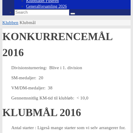
Klubbladet Fuseren
Generalforsamling 2026
Search
Search
for:
Home
Klubben
Klubmål
KONKURRENCEMÅL
2016
Divisionsturnering: Blive i 1. division
SM-medaljer: 20
VM/DM-medaljer: 38
Gennemsnitlig KM-tid til klubløb: < 10,0
KLUBMÅL 2016
Antal starter : Ligeså mange starter som vi selv arrangerer for.