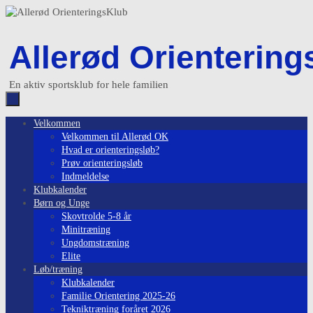
Skip
to
content
Allerød Orientering
En aktiv sportsklub for hele familien
Skip
Velkommen
to
Velkommen til Allerød OK
content
Hvad er orienteringsløb?
Prøv orienteringsløb
Indmeldelse
Klubkalender
Børn og Unge
Skovtrolde 5-8 år
Minitræning
Ungdomstræning
Elite
Løb/træning
Klubkalender
Familie Orientering 2025-26
Tekniktræning foråret 2026