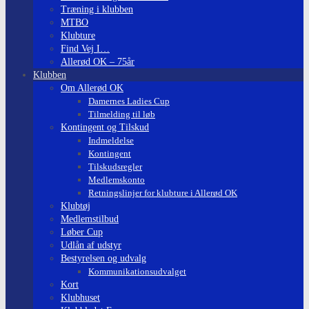
Træning i klubben
MTBO
Klubture
Find Vej I…
Allerød OK – 75år
Klubben
Om Allerød OK
Damernes Ladies Cup
Tilmelding til løb
Kontingent og Tilskud
Indmeldelse
Kontingent
Tilskudsregler
Medlemskonto
Retningslinjer for klubture i Allerød OK
Klubtøj
Medlemstilbud
Løber Cup
Udlån af udstyr
Bestyrelsen og udvalg
Kommunikationsudvalget
Kort
Klubhuset