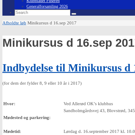
Klubbladet Fuseren
Generalforsamling 2026
Search
Search
for:
Home
Afholdte løb
Minikursus d 16.sep 2017
Minikursus d 16.sep 201
Indbydelse til Minikursus d 
(for dem der fylder 8, 9 eller 10 år i 2017)
Hvor:
Ved Allerød OK’s klubhus
Sandholmgårdsvej 43, Blovstrød, 345
Mødested og parkering:
Mødetid:
Lørdag d. 16.september 2017 kl. 10.