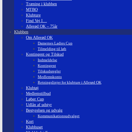
Træning i klubben
MTBO
Klubture
Find Vej I…
Allerød OK – 75år
Klubben
Om Allerød OK
Damernes Ladies Cup
Tilmelding til løb
Kontingent og Tilskud
Indmeldelse
Kontingent
Tilskudsregler
Medlemskonto
Retningslinjer for klubture i Allerød OK
Klubtøj
Medlemstilbud
Løber Cup
Udlån af udstyr
Bestyrelsen og udvalg
Kommunikationsudvalget
Kort
Klubhuset