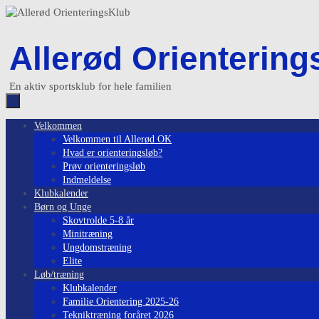
Skip
to
content
Allerød Orientering
En aktiv sportsklub for hele familien
Skip
Velkommen
to
Velkommen til Allerød OK
content
Hvad er orienteringsløb?
Prøv orienteringsløb
Indmeldelse
Klubkalender
Børn og Unge
Skovtrolde 5-8 år
Minitræning
Ungdomstræning
Elite
Løb/træning
Klubkalender
Familie Orientering 2025-26
Tekniktræning foråret 2026