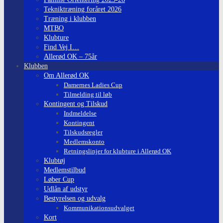
Tekniktræning foråret 2026
Træning i klubben
MTBO
Klubture
Find Vej I…
Allerød OK – 75år
Klubben
Om Allerød OK
Damernes Ladies Cup
Tilmelding til løb
Kontingent og Tilskud
Indmeldelse
Kontingent
Tilskudsregler
Medlemskonto
Retningslinjer for klubture i Allerød OK
Klubtøj
Medlemstilbud
Løber Cup
Udlån af udstyr
Bestyrelsen og udvalg
Kommunikationsudvalget
Kort