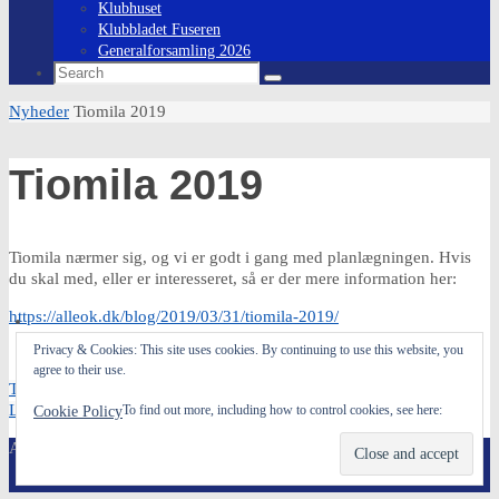
Klubhuset
Klubbladet Fuseren
Generalforsamling 2026
Search
Search
for:
Home
Nyheder
Tiomila 2019
Tiomila 2019
Tiomila nærmer sig, og vi er godt i gang med planlægningen. Hvis
du skal med, eller er interesseret, så er der mere information her:
https://alleok.dk/blog/2019/03/31/tiomila-2019/
Privacy & Cookies: This site uses cookies. By continuing to use this website, you
agree to their use.
Tiomila 2019
Ladies Cup 2019
To find out more, including how to control cookies, see here:
Cookie Policy
Allerød OK - webmaster@alleok.dk
Powered by
Nirvana
&
WordPress.