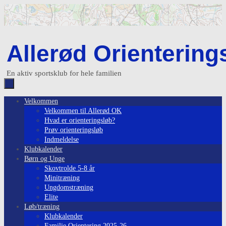
Skip
to
content
Allerød Orientering
En aktiv sportsklub for hele familien
Skip
Velkommen
to
Velkommen til Allerød OK
content
Hvad er orienteringsløb?
Prøv orienteringsløb
Indmeldelse
Klubkalender
Børn og Unge
Skovtrolde 5-8 år
Minitræning
Ungdomstræning
Elite
Løb/træning
Klubkalender
Familie Orientering 2025-26