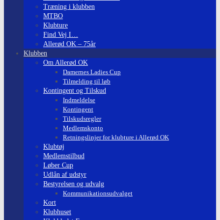
Træning i klubben
MTBO
Klubture
Find Vej I…
Allerød OK – 75år
Klubben
Om Allerød OK
Damernes Ladies Cup
Tilmelding til løb
Kontingent og Tilskud
Indmeldelse
Kontingent
Tilskudsregler
Medlemskonto
Retningslinjer for klubture i Allerød OK
Klubtøj
Medlemstilbud
Løber Cup
Udlån af udstyr
Bestyrelsen og udvalg
Kommunikationsudvalget
Kort
Klubhuset