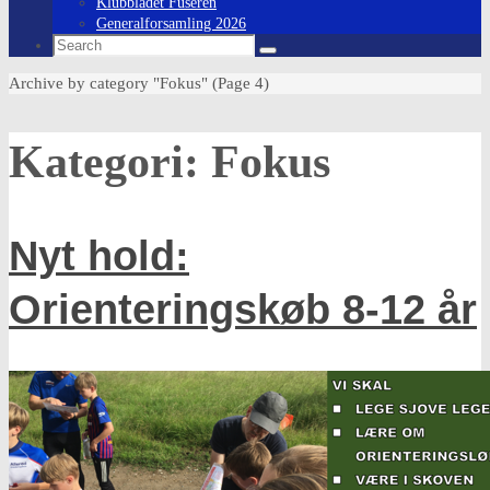
Klubbladet Fuseren
Generalforsamling 2026
Search
Search
for:
Home
Archive by category "Fokus"
(Page 4)
Kategori:
Fokus
Nyt hold:
Orienteringskøb 8-12 år