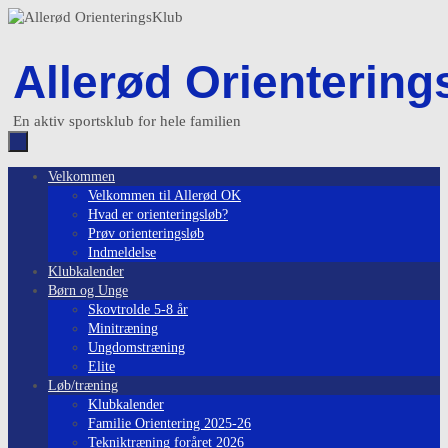
Skip
to
content
Allerød Orientering
En aktiv sportsklub for hele familien
Skip
Velkommen
to
Velkommen til Allerød OK
content
Hvad er orienteringsløb?
Prøv orienteringsløb
Indmeldelse
Klubkalender
Børn og Unge
Skovtrolde 5-8 år
Minitræning
Ungdomstræning
Elite
Løb/træning
Klubkalender
Familie Orientering 2025-26
Tekniktræning foråret 2026