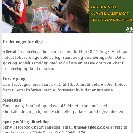
Er det noget for dig?
Allerød Orienteringsklub starter et nyt hold for 8-12 årige. Vi vil på
holdet fokusere lige dele på leg, samvær og orienteringsløb. Det er
sjovt og socialt samtidigt med at du lære en masse om teknikker til
orientering og løb i naturen.
Første gang
Den 15. August med start 17.15 til 18.30. Indtil videre kører holdet
frem til efterårsferien, men vi fortsætter hvis der er interesse.
Mødested
Første gang Sandholmgårdsvej 43. Herefter se mødested i
klubkalenderen på hjemmesiden eller på facebook begivenheden.
Spørgsmål og tilmelding
Skriv i facebook begivenheden, email
unge@alleok.dk
eller ring til
ungdomstræner Niels Peter på tlf. 2066 1676.