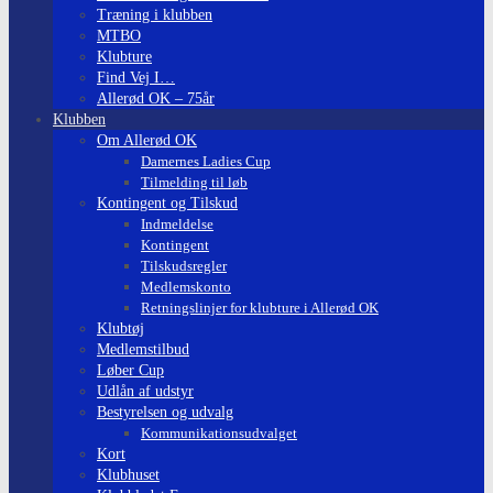
Træning i klubben
MTBO
Klubture
Find Vej I…
Allerød OK – 75år
Klubben
Om Allerød OK
Damernes Ladies Cup
Tilmelding til løb
Kontingent og Tilskud
Indmeldelse
Kontingent
Tilskudsregler
Medlemskonto
Retningslinjer for klubture i Allerød OK
Klubtøj
Medlemstilbud
Løber Cup
Udlån af udstyr
Bestyrelsen og udvalg
Kommunikationsudvalget
Kort
Klubhuset