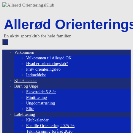
Skip
to
content
Allerød Orientering
En aktiv sportsklub for hele familien
Skip
Velkommen
to
Velkommen til Allerød OK
content
Hvad er orienteringsløb?
Prøv orienteringsløb
Indmeldelse
Klubkalender
Børn og Unge
Skovtrolde 5-8 år
Minitræning
Ungdomstræning
Elite
Løb/træning
Klubkalender
Familie Orientering 2025-26
Tekniktræning foråret 2026