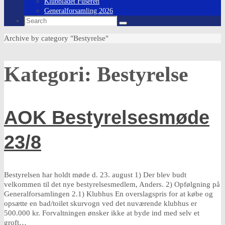
Klubbladet Fuseren
Generalforsamling 2026
Search
Search
for:
Home
Archive by category "Bestyrelse"
Kategori:
Bestyrelse
AOK Bestyrelsesmøde
23/8
Bestyrelsen har holdt møde d. 23. august 1) Der blev budt
velkommen til det nye bestyrelsesmedlem, Anders. 2) Opfølgning på
Generalforsamlingen 2.1) Klubhus En overslagspris for at købe og
opsætte en bad/toilet skurvogn ved det nuværende klubhus er
500.000 kr. Forvaltningen ønsker ikke at byde ind med selv et
groft…