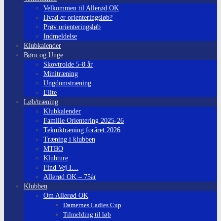
to
Velkommen til Allerød OK
content
Hvad er orienteringsløb?
Prøv orienteringsløb
Indmeldelse
Klubkalender
Børn og Unge
Skovtrolde 5-8 år
Minitræning
Ungdomstræning
Elite
Løb/træning
Klubkalender
Familie Orientering 2025-26
Tekniktræning foråret 2026
Træning i klubben
MTBO
Klubture
Find Vej I…
Allerød OK – 75år
Klubben
Om Allerød OK
Damernes Ladies Cup
Tilmelding til løb