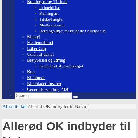
Kontingent og Tilskud
Indmeldelse
Kontingent
Tilskudsregler
Medlemskonto
Retningslinjer for klubture i Allerød OK
Klubtøj
Medlemstilbud
Løber Cup
Udlån af udstyr
Bestyrelsen og udvalg
Kommunikationsudvalget
Kort
Klubhuset
Klubbladet Fuseren
Generalforsamling 2026
Search
Search
for:
Home
Afholdte løb
Allerød OK indbyder til Natcup
Allerød OK indbyder til