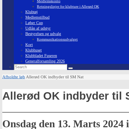
Medlemskonto
Retningslinjer for klubture i Allerød OK
Klubtøj
Medlemstilbud
Løber Cup
Udlån af udstyr
Bestyrelsen og udvalg
Kommunikationsudvalget
Kort
Klubhuset
Klubbladet Fuseren
Generalforsamling 2026
Search
Search
for:
Home
Afholdte løb
Allerød OK indbyder til SM Nat
Allerød OK indbyder til
Onsdag den 13. Marts 2024 