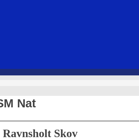
 SM Nat
i
Ravnsholt Skov