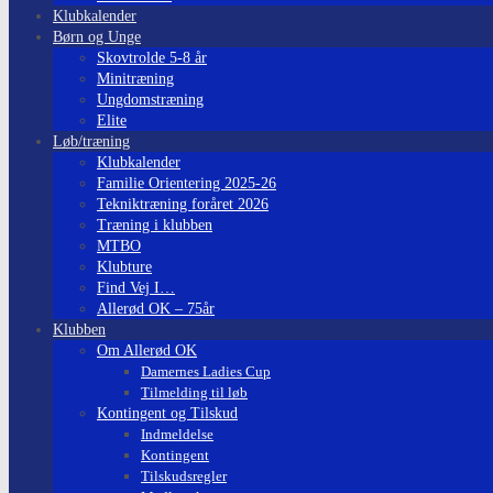
Klubkalender
Børn og Unge
Skovtrolde 5-8 år
Minitræning
Ungdomstræning
Elite
Løb/træning
Klubkalender
Familie Orientering 2025-26
Tekniktræning foråret 2026
Træning i klubben
MTBO
Klubture
Find Vej I…
Allerød OK – 75år
Klubben
Om Allerød OK
Damernes Ladies Cup
Tilmelding til løb
Kontingent og Tilskud
Indmeldelse
Kontingent
Tilskudsregler